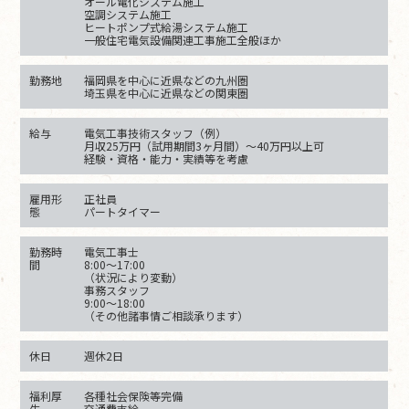
オール電化システム施工
空調システム施工
ヒートポンプ式給湯システム施工
一般住宅電気設備関連工事施工全般ほか
勤務地
福岡県を中心に近県などの九州圏
埼玉県を中心に近県などの関東圏
給与
電気工事技術スタッフ（例）
月収25万円（試用期間3ヶ月間）〜40万円以上可
経験・資格・能力・実績等を考慮
雇用形
正社員
態
パートタイマー
勤務時
電気工事士
間
8:00〜17:00
（状況により変動）
事務スタッフ
9:00〜18:00
（その他諸事情ご相談承ります）
休日
週休2日
福利厚
各種社会保険等完備
生
交通費支給