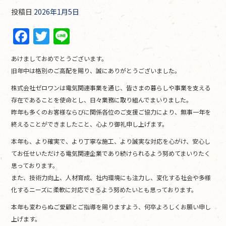
投稿日
2026年1月5日
F
T
Li
a
w
n
あけましておめでとうございます。
c
itt
e
旧年中は格別のご高配を賜り、誠にありがとうございました。
e
er
株式会社ゼロワンは電気関連事業を通じ、皆さまの暮らしや事業を支える
b
存在であることを使命とし、日々業務に取り組んでまいりました。
o
昨年も多くのお客様ならびに関係各位のご支援ご協力により、無事一年を
終えることができましたこと、心より御礼申し上げます。
o
本年も、より確実で、より丁寧な施工、より誠実な対応を心がけ、安心し
k
てお任せいただける電気関連企業であり続けられるよう努めてまいりたく
思っております。
また、技術力向上、人材育成、社内環境にも注力し、変化する社会や多様
化するニーズに柔軟に対応できるよう努めたいとも思っております。
本年も変わらぬご愛顧とご指導を賜りますよう、何卒よろしくお願い申し
上げます。