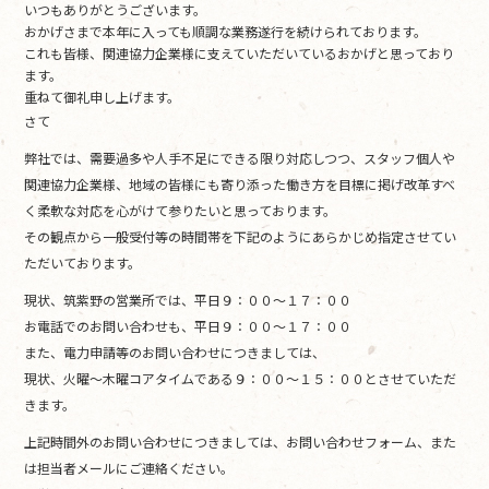
いつもありがとうございます。
c
itt
e
おかげさまで本年に入っても順調な業務遂行を続けられております。
これも皆様、関連協力企業様に支えていただいているおかげと思っており
e
er
ます。
b
重ねて御礼申し上げます。
さて
o
弊社では、需要過多や人手不足にできる限り対応しつつ、スタッフ個人や
o
関連協力企業様、地域の皆様にも寄り添った働き方を目標に掲げ改革すべ
k
く柔軟な対応を心がけて参りたいと思っております。
その観点から一般受付等の時間帯を下記のようにあらかじめ指定させてい
ただいております。
現状、筑紫野の営業所では、平日９：００〜１７：００
お電話でのお問い合わせも、平日９：００〜１７：００
また、電力申請等のお問い合わせにつきましては、
現状、火曜〜木曜コアタイムである９：００〜１５：００とさせていただ
きます。
上記時間外のお問い合わせにつきましては、お問い合わせフォーム、また
は担当者メールにご連絡ください。