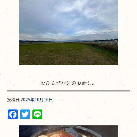
おひるゴハンのお話し。
投稿日
2025年10月16日
F
T
Li
a
w
n
c
itt
e