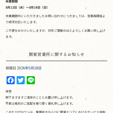
休業期間
o
8月12日（水）～8月16日（日）
o
休業期間中にいただきましたお問い合わせにつきましては、営業再開後よ
k
り順次対応いたします。
ご不便をおかけいたしますが、何卒ご理解のほどよろしくお願い申し上げ
ます。
関東営業所に関するお知らせ
投稿日
2026年5月18日
F
T
Li
a
w
n
拝啓
c
itt
e
時下ますますご清栄のこととお慶び申し上げます。
e
er
平素は格別のご高配を賜り厚く御礼申し上げます。
b
このたびゼロワンは、業務拡大ならびに関東エリアにおけるサービス体制