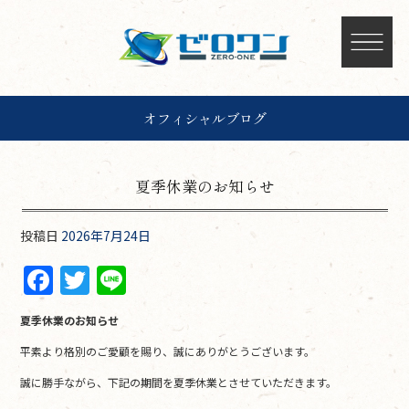
オフィシャルブログ
夏季休業のお知らせ
投稿日
2026年7月24日
F
T
Li
a
w
n
夏季休業のお知らせ
c
itt
e
平素より格別のご愛顧を賜り、誠にありがとうございます。
e
er
誠に勝手ながら、下記の期間を夏季休業とさせていただきます。
b