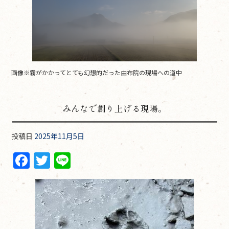
画像※霧がかかってとても幻想的だった由布院の現場への道中
みんなで創り上げる現場。
投稿日
2025年11月5日
F
T
Li
a
w
n
c
itt
e
e
er
b