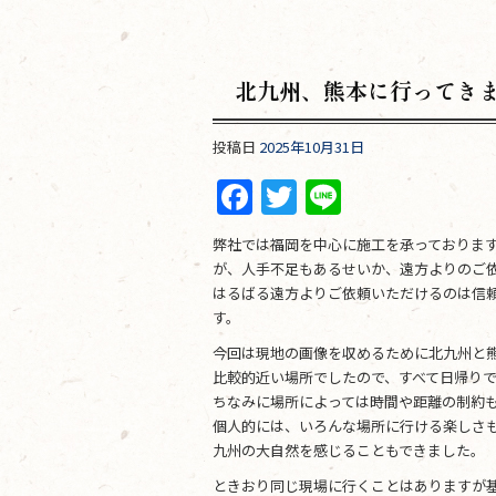
北九州、熊本に行ってき
投稿日
2025年10月31日
F
T
Li
a
w
n
弊社では福岡を中心に施工を承っておりま
c
itt
e
が、人手不足もあるせいか、遠方よりのご
e
er
はるばる遠方よりご依頼いただけるのは信
す。
b
今回は現地の画像を収めるために北九州と
o
比較的近い場所でしたので、すべて日帰り
o
ちなみに場所によっては時間や距離の制約
個人的には、いろんな場所に行ける楽しさ
k
九州の大自然を感じることもできました。
ときおり同じ現場に行くことはありますが